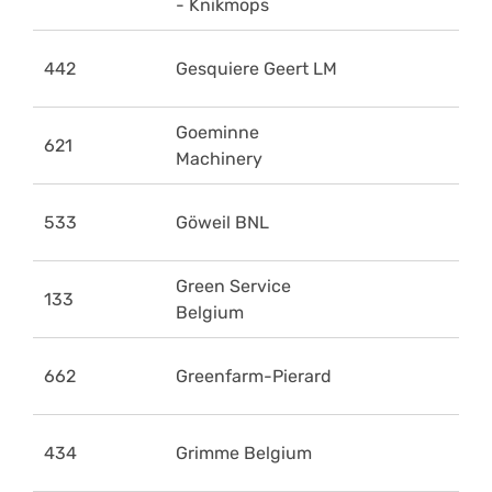
- Knikmops
442
Gesquiere Geert LM
Goeminne
621
Machinery
533
Göweil BNL
Green Service
133
Belgium
662
Greenfarm-Pierard
434
Grimme Belgium