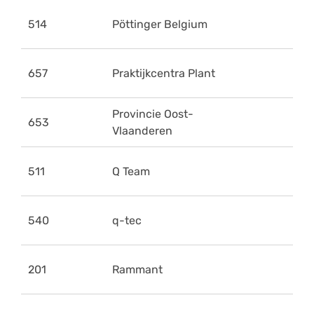
514
Pöttinger Belgium
657
Praktijkcentra Plant
Provincie Oost-
653
Vlaanderen
511
Q Team
540
q-tec
201
Rammant