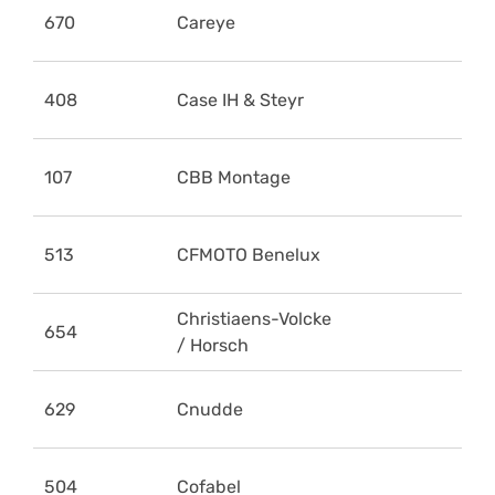
670
Careye
408
Case IH & Steyr
107
CBB Montage
513
CFMOTO Benelux
Christiaens-Volcke
654
/ Horsch
629
Cnudde
504
Cofabel