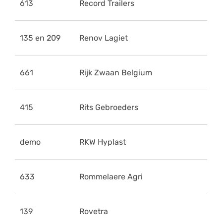
613
Record Trailers
135 en 209
Renov Lagiet
661
Rijk Zwaan Belgium
415
Rits Gebroeders
demo
RKW Hyplast
633
Rommelaere Agri
139
Rovetra