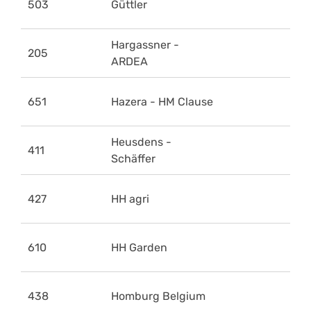
503
Güttler
Hargassner -
205
ARDEA
651
Hazera - HM Clause
Heusdens -
411
Schäffer
427
HH agri
610
HH Garden
438
Homburg Belgium