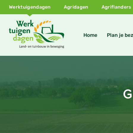
Werktuigendagen
Agridagen
Agriflanders
Home
Plan je be
G