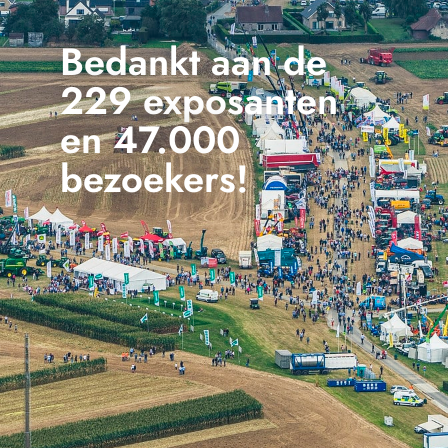
Bedankt aan de
229 exposanten
en 47.000
bezoekers!