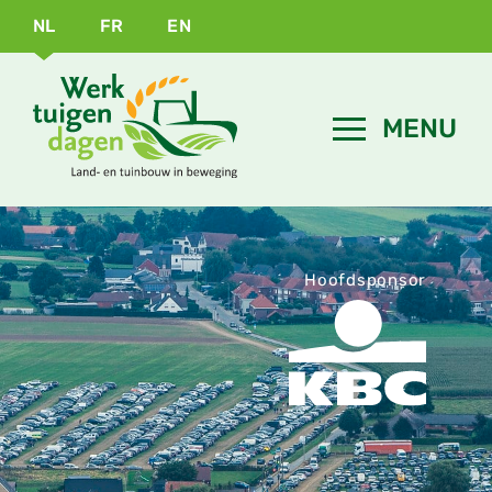
NL
FR
EN
Hoofdsponsor