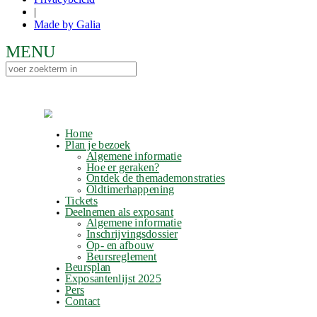
|
Made by Galia
Home
Plan je bezoek
Algemene informatie
Hoe er geraken?
Ontdek de themademonstraties
Oldtimerhappening
Tickets
Deelnemen als exposant
Algemene informatie
Inschrijvingsdossier
Op- en afbouw
Beursreglement
Beursplan
Exposantenlijst 2025
Pers
Contact