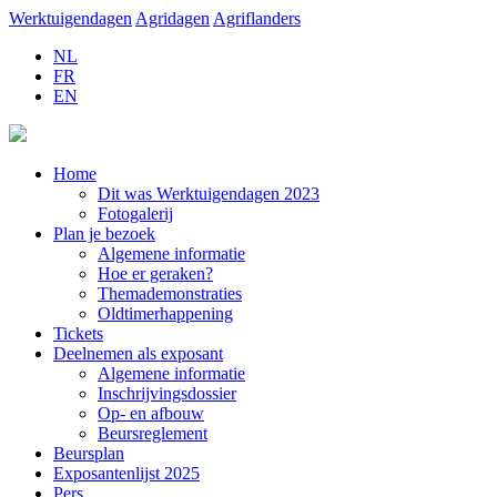
Werktuigendagen
Agridagen
Agriflanders
NL
FR
EN
Home
Dit was Werktuigendagen 2023
Fotogalerij
Plan je bezoek
Algemene informatie
Hoe er geraken?
Themademonstraties
Oldtimerhappening
Tickets
Deelnemen als exposant
Algemene informatie
Inschrijvingsdossier
Op- en afbouw
Beursreglement
Beursplan
Exposantenlijst 2025
Pers