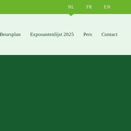
NL
FR
EN
Beursplan
Exposantenlijst 2025
Pers
Contact