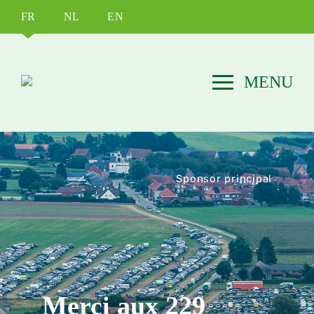
FR
NL
EN
Sponsor principal
Merci aux 229