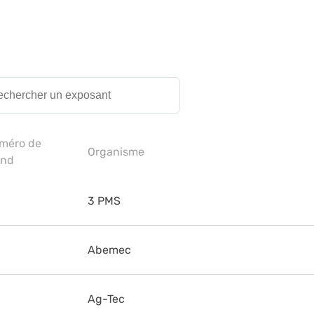
méro de
Organisme
and
3 PMS
Abemec
Ag-Tec