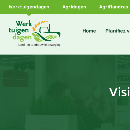
Werktuigendagen
Agridagen
Agriflandres
Home
Planifiez v
Vis