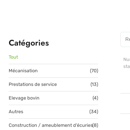
Catégories
Tout
Nu
st
Mécanisation
(70)
Prestations de service
(13)
Elevage bovin
(4)
Autres
(34)
Construction / ameublement d'écuries
(8)