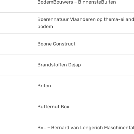
BodemBouwers – BinnensteBuiten
Boerennatuur Vlaanderen op thema-eilan
bodem
Boone Construct
Brandstoffen Dejap
Briton
Butternut Box
BvL – Bernard van Lengerich Maschinenfa