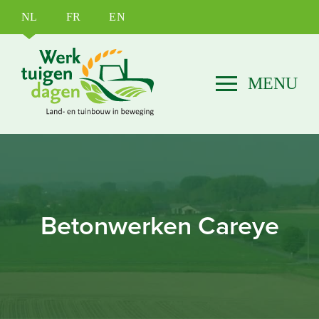
NL
FR
EN
Betonwerken Careye