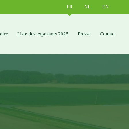
FR
NL
EN
foire
Liste des exposants 2025
Presse
Contact